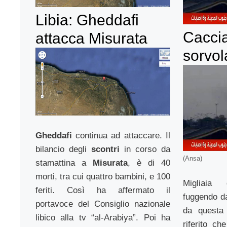
Libia: Gheddafi
Caccia
attacca Misurata
sorvol
Gheddafi
continua ad attaccare. Il
bilancio degli
scontri
in corso da
(Ansa)
stamattina a
Misurata
, è di 40
morti, tra cui quattro bambini, e 100
Migliaia
feriti. Così ha affermato il
fuggendo da
portavoce del Consiglio nazionale
da questa 
libico alla tv “al-Arabiya”. Poi ha
riferito ch