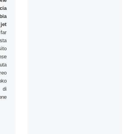
one
cia
bia
jet
ar
sta
ito
nse
uta
reo
oko
 di
one