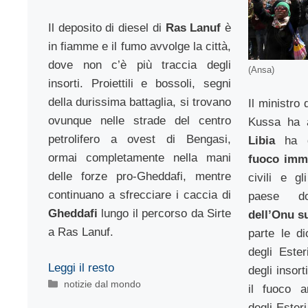
Il deposito di diesel di
Ras Lanuf
è
in fiamme e il fumo avvolge la città,
dove non c’è più traccia degli
(Ansa)
insorti. Proiettili e bossoli, segni
della durissima battaglia, si trovano
Il ministro 
ovunque nelle strade del centro
Kussa ha a
petrolifero a ovest di Bengasi,
Libia
ha 
ormai completamente nella mani
fuoco imm
delle forze pro-Gheddafi, mentre
civili e gl
continuano a sfrecciare i caccia di
paese 
Gheddafi
lungo il percorso da Sirte
dell’Onu su
a Ras Lanuf.
parte le di
degli Esteri
Leggi il resto
degli insort
Categorie
notizie dal mondo
il fuoco a
degli Ester