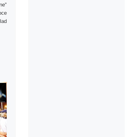
ne”
ce
lad