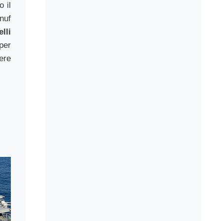
o il
nuf
elli
per
ere