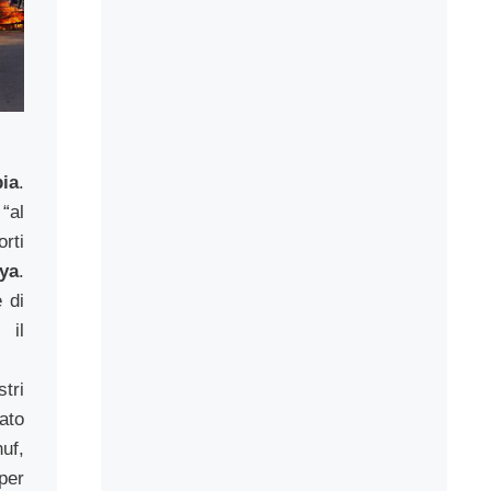
bia
.
“al
rti
ya
.
 di
 il
tri
ato
uf,
per