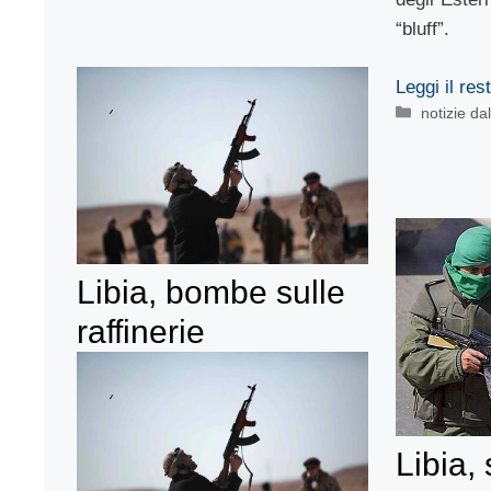
“bluff”.
Leggi il res
Categorie
notizie d
Libia, bombe sulle
raffinerie
Libia, 