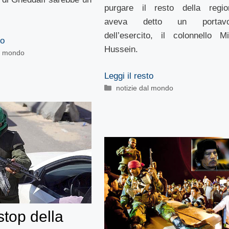
purgare il resto della regio
aveva detto un portavo
dell’esercito, il colonnello Mi
to
Hussein.
al mondo
Leggi il resto
Categorie
notizie dal mondo
stop della