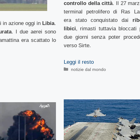
controllo della città
. Il 27 marz
terminal petrolifero di Ras La
era stato conquistato dai
rib
 in azione oggi in
Libia
.
libici
, rimasti tuttavia bloccati 
urata
. I due aerei sono
due giorni senza poter proced
tamattina era scattato lo
verso Sirte.
Leggi il resto
Categorie
notizie dal mondo