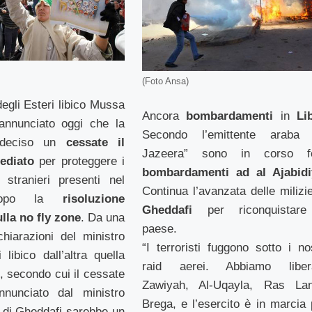
(Foto Ansa)
degli Esteri libico Mussa
Ancora
bombardamenti
in
Li
nnunciato oggi che la
Secondo l’emittente araba 
deciso un
cessate il
Jazeera” sono in corso fo
ediato
per proteggere i
bombardamenti ad al Ajabidi
i stranieri presenti nel
Continua l’avanzata delle milizie
dopo la
risoluzione
Gheddafi
per riconquistare
lla no fly zone
. Da una
paese.
chiarazioni del ministro
“I terroristi fuggono sotto i nos
 libico dall’altra quella
raid aerei. Abbiamo liber
i, secondo cui il cessate
Zawiyah, Al-Uqayla, Ras Lan
nnunciato dal ministro
Brega, e l’esercito è in marcia 
i di Gheddafi sarebbe un