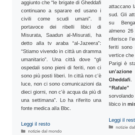
aggiunto che “le brigate di Gheddafi
attaccano l
continuano a sparare ed usano i
sud. Gli at
civili come scudi umani”. Il
su Benga
portavoce dei ribelli libici di
almeno 26 
Misurata, Saadun al-Misurati, ha
riferisce l’
detto alla tv araba “al-Jazeera”:
feriti sono
“Stiamo vivendo in città un dramma
vertice che
umanitario”. Una città dove “gli
Parigi è st
ospedali sono pieni di feriti, non ci
un’azion
sono più posti liberi. In città non c’è
Gheddafi
.
luce, non ci sono comunicazioni da
“Rafal
dieci giorni, non c’è acqua da più di
sorvolando 
una settimana”. Lo ha riferito una
libico in
mis
fonte medica alla Bbc.
Leggi il res
Leggi il resto
Categorie
notizie d
Categorie
notizie dal mondo