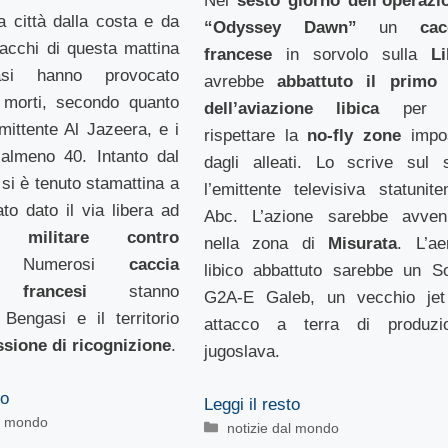
Nel
sesto giorno dell’operazi
a città dalla costa e da
“Odyssey Dawn”
un
cac
tacchi di questa mattina
francese
in sorvolo sulla
Li
si hanno provocato
avrebbe
abbattuto il primo 
morti, secondo quanto
dell’aviazione libica
per f
emittente Al Jazeera, e i
rispettare la
no-fly zone
impo
 almeno 40. Intanto dal
dagli alleati. Lo scrive sul s
 si è tenuto stamattina a
l’emittente televisiva statunite
ato dato il via libera ad
Abc. L’azione sarebbe avven
e militare contro
nella zona di
Misurata
. L’ae
 Numerosi
caccia
libico abbattuto sarebbe un S
e” francesi
stanno
G2A-E Galeb, un vecchio jet
Bengasi e il territorio
attacco a terra di produzi
sione di ricognizione
.
jugoslava.
to
Leggi il resto
al mondo
Categorie
notizie dal mondo