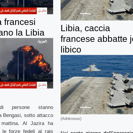
 francesi
Libia, caccia
ano la Libia
francese abbatte j
libico
 di persone stanno
 Bengasi, sotto attacco
(Adnkronos)
mattina. Al Jazira ha
e le forze fedeli al rais