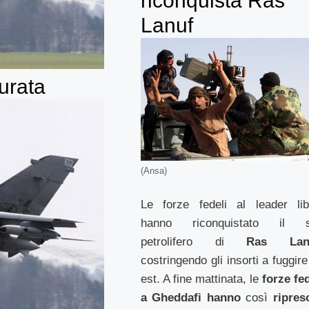
riconquista Ras
Lanuf
surata
(Ansa)
Le forze fedeli al leader lib
hanno riconquistato il s
petrolifero di
Ras Lan
costringendo gli insorti a fuggir
est. A fine mattinata, le
forze fed
a Gheddafi hanno
così
ripreso