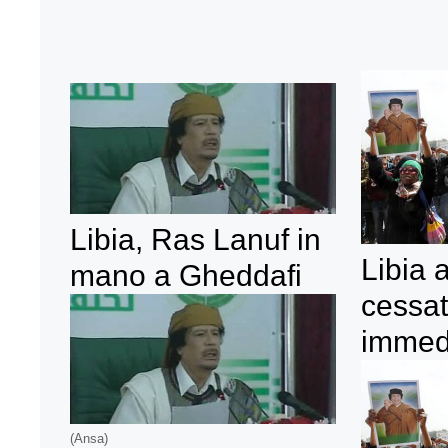
Libia, Ras Lanuf in
Libia 
mano a Gheddafi
cessat
immed
(Ansa)