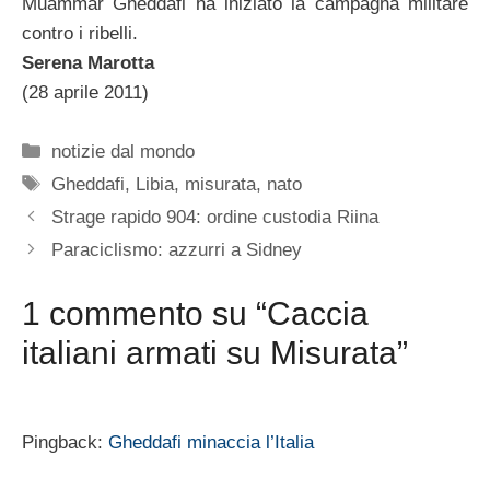
Muammar Gheddafi ha iniziato la campagna militare
contro i ribelli.
Serena Marotta
(28 aprile 2011)
Categorie
notizie dal mondo
Tag
Gheddafi
,
Libia
,
misurata
,
nato
Strage rapido 904: ordine custodia Riina
Paraciclismo: azzurri a Sidney
1 commento su “Caccia
italiani armati su Misurata”
Pingback:
Gheddafi minaccia l’Italia