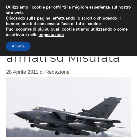
Vai
Utilizziamo i cookie per offrirti la migliore esperienza sul nostro
al
sito web.
ME
Cliccando sulla pagina, effettuando lo scroll o chiudendo il
contenuto
banner, presti il consenso all’uso di tutti i cookie
Puoi scoprire di più su quali cookie stiamo utilizzando o come
disattivarli nelle
impostazioni
Caccia italiani
Accetta
armati su Misurata
28 Aprile 2011
di
Redazione