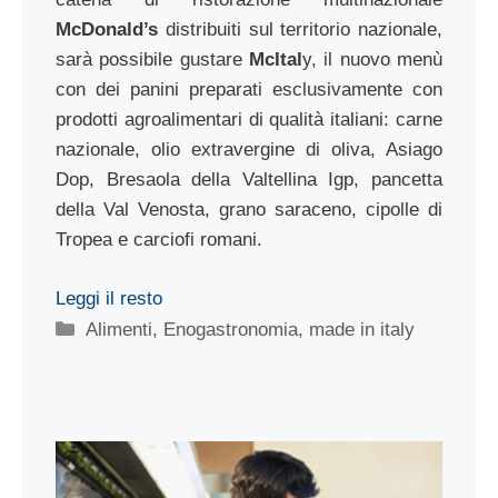
McDonald’s
distribuiti sul territorio nazionale,
sarà possibile gustare
McItal
y, il nuovo menù
con dei panini preparati esclusivamente con
prodotti agroalimentari di qualità italiani: carne
nazionale, olio extravergine di oliva, Asiago
Dop, Bresaola della Valtellina Igp, pancetta
della Val Venosta, grano saraceno, cipolle di
Tropea e carciofi romani.
Leggi il resto
Categorie
Alimenti
,
Enogastronomia
,
made in italy