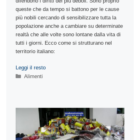
difendono i diritti dei più deboli. Sono proprio
queste che da tempo si battono per le cause
più nobili cercando di sensibilizzare tutta la
popolazione anche a cambiare su determinate
realtà che alle volte sono lontane dalla vita di
tutti i giorni. Ecco come si strutturano nel
territorio italiano:
Leggi il resto
Categorie
Alimenti