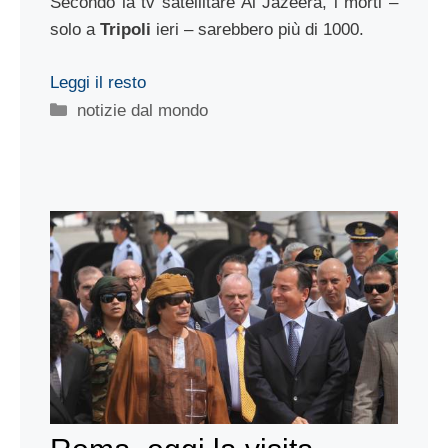
Secondo la tv satellitare Al Jazeera, i morti –
solo a
Tripoli
ieri – sarebbero più di 1000.
Leggi il resto
Categorie
notizie dal mondo