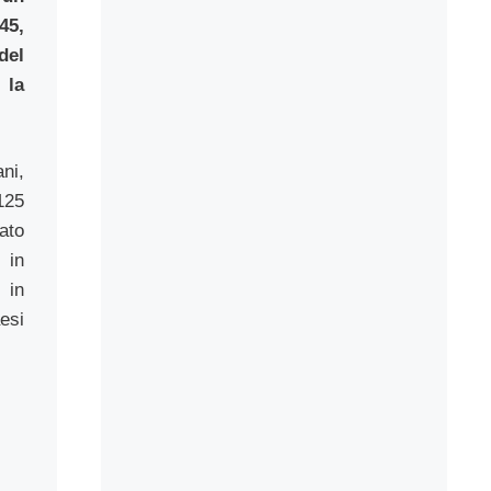
45,
del
 la
ani,
125
ato
 in
 in
aesi