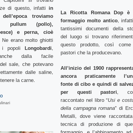
Capitolini si trovano
ze di questo, infatti
in
La Ricotta Romana Dop è
dell’epoca troviamo
formaggio molto antico
, infatt
ti pullum (pollo),
tantissimi documenti della sto
esce) e perna, cioè
del luogo si trovano riferiment
. Ne erano molto ghiotti
questo prodotto, così come
o i popoli
Longobardi
,
pastori che la producevano.
 anche dalla facile
à del sale, che potevano
All’inizio del 1900 rappresent
rettamente dalle saline,
ancora praticamente l’un
tenere la carne.
fonte di cibo e quindi di salve
per questi pastori
, co
to
raccontato nel libro “
Usi e cost
linari
della campagna romana
” di Erc
Metalli, dove viene raccontata
tecnica di produzione di que
formaggio, e l’abbinamento ad