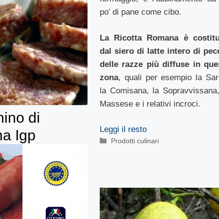
po’ di pane come cibo.
La Ricotta Romana è costitu
dal siero di latte intero di pec
delle razze più diffuse in que
zona
, quali per esempio la Sar
la Comisana, la Sopravvissana,
Massese e i relativi incroci.
ino di
Leggi il resto
a Igp
Categorie
Prodotti culinari