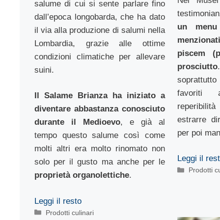
Nei Musei 
salume di cui si sente parlare fino
testimonian
dall’epoca longobarda, che ha dato
un menu 
il via alla produzione di salumi nella
menziona
Lombardia, grazie alle ottime
piscem (p
condizioni climatiche per allevare
prosciutto
suini.
soprattutt
favoriti
Il Salame Brianza ha iniziato a
reperibilit
diventare abbastanza conosciuto
estrarre di
durante il Medioevo
, e già al
per poi man
tempo questo salume così come
molti altri era molto rinomato non
Leggi il res
solo per il gusto ma anche per le
Categorie
Prodotti cu
proprietà organolettiche
.
Leggi il resto
Categorie
Prodotti culinari