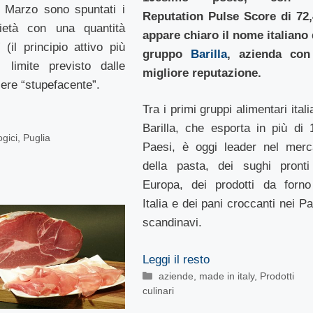
a Marzo sono spuntati i
Reputation Pulse Score di 72,
ietà con una quantità
appare chiaro il nome italiano 
(il principio attivo più
gruppo
Barilla
, azienda con
l limite previsto dalle
migliore reputazione.
ere “stupefacente”.
Tra i primi gruppi alimentari itali
Barilla, che esporta in più di 
ogici
,
Puglia
Paesi, è oggi leader nel merc
della pasta, dei sughi pronti
Europa, dei prodotti da forno
Italia e dei pani croccanti nei P
scandinavi.
Leggi il resto
Categorie
aziende
,
made in italy
,
Prodotti
culinari