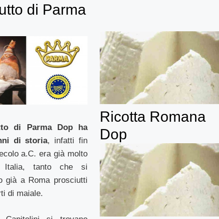
utto di Parma
Ricotta Romana
utto di Parma Dop ha
Dop
ni di storia
, infatti fin
ecolo a.C. era già molto
 Italia, tanto che si
o già a Roma prosciutti
rti di maiale.