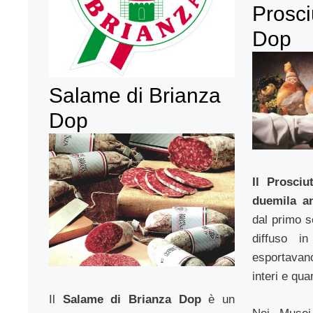
Prosci
Dop
Salame di Brianza
Dop
Il Prosci
duemila an
dal primo s
diffuso in
esportavan
interi e qua
Il
Salame di Brianza Dop
è un