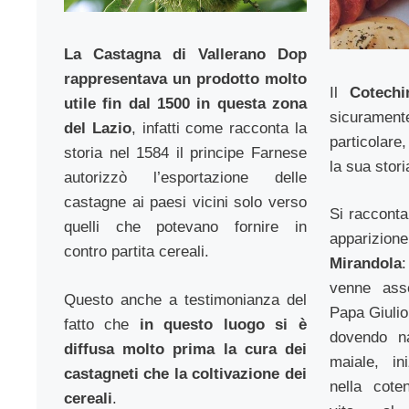
La Castagna di Vallerano Dop
rappresentava un prodotto molto
Il
Cotech
utile fin dal 1500 in questa zona
sicuram
del Lazio
, infatti come racconta la
particolare
storia nel 1584 il principe Farnese
la sua stori
autorizzò l’esportazione delle
castagne ai paesi vicini solo verso
Si racconta
quelli che potevano fornire in
apparizion
contro partita cereali.
Mirandola
venne asse
Questo anche a testimonianza del
Papa Giulio 
fatto che
in questo luogo si è
dovendo n
diffusa molto prima la cura dei
maiale, in
castagneti che la coltivazione dei
nella cote
cereali
.