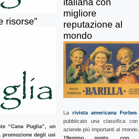
italiana con
migliore
 risorse”
reputazione al
mondo
La
rivista americana Forbes
pubblicato una classifica con
nte “Cana Puglia”, un
aziende più importanti al mondo
a promozione degli usi
19esimo posto, con 