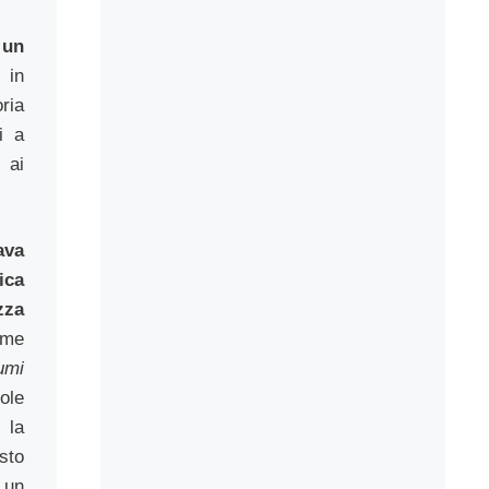
 un
i in
ria
i a
 ai
ava
ica
zza
me
umi
ole
 la
sto
 un