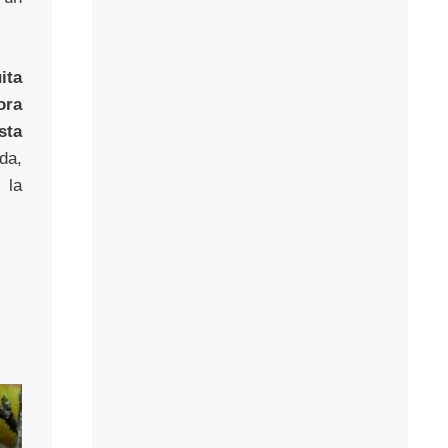
ita
ora
sta
da,
 la