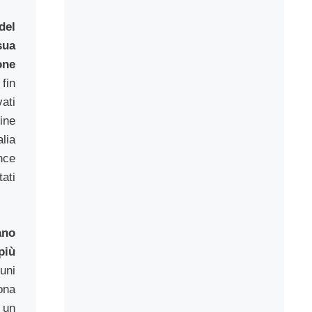
el
ua
one
 fin
ati
fine
lia
nce
ati
no
più
uni
ona
 un