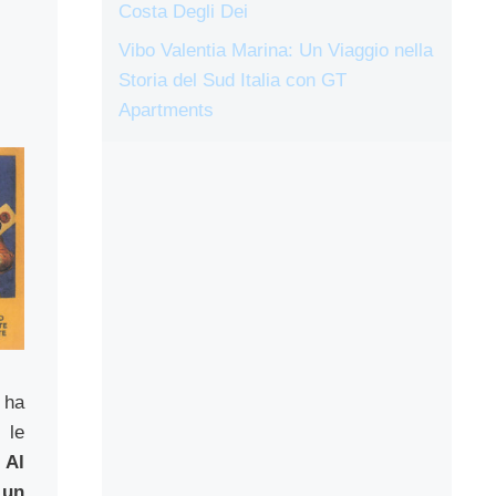
Costa Degli Dei
Vibo Valentia Marina: Un Viaggio nella
Storia del Sud Italia con GT
Apartments
ha
 le
.
Al
un