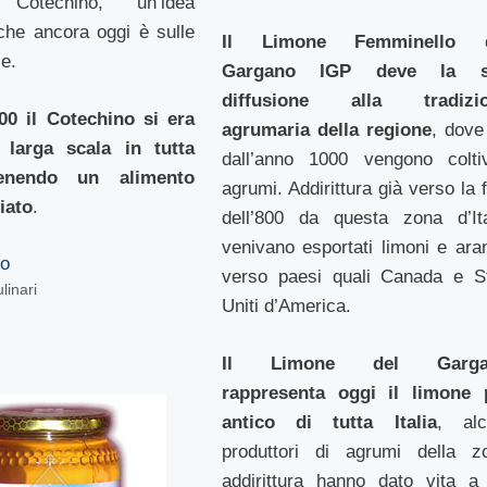
Cotechino, un’idea
che ancora oggi è sulle
Il Limone Femminello d
le.
Gargano IGP deve la s
diffusione alla tradizi
00 il Cotechino si era
agrumaria della regione
, dove
 larga scala in tutta
dall’anno 1000 vengono coltiv
venendo un alimento
agrumi. Addirittura già verso la 
iato
.
dell’800 da questa zona d’Ita
venivano esportati limoni e ara
to
verso paesi quali Canada e St
linari
Uniti d’America.
Il Limone del Garga
rappresenta oggi il limone 
antico di tutta Italia
, alc
produttori di agrumi della z
addirittura hanno dato vita a