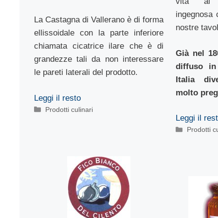
vita al 
ingegnosa 
La Castagna di Vallerano è di forma
nostre tavo
ellissoidale con la parte inferiore
chiamata cicatrice ilare che è di
Già nel 18
grandezze tali da non interessare
diffuso in
le pareti laterali del prodotto.
Italia di
molto preg
Leggi il resto
Categorie
Prodotti culinari
Leggi il res
Categorie
Prodotti cu