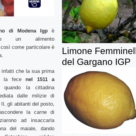
ino di Modena Igp
è
ente un alimento
, così come particolare è
Limone Femminel
a.
del Gargano IGP
 infatti che la sua prima
e la fece
nel 1511 a
: quando la cittadina
diata dalle milizie di
II, gli abitanti del posto,
ascondere la carne di
iziarono ad insaccarla
nna del maiale, dando