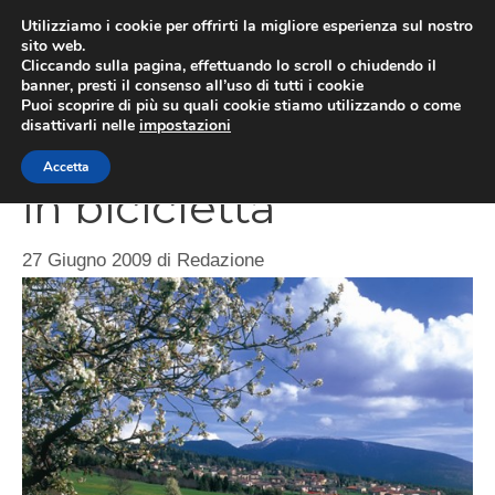
Vai
Utilizziamo i cookie per offrirti la migliore esperienza sul nostro
al
sito web.
ME
Cliccando sulla pagina, effettuando lo scroll o chiudendo il
contenuto
banner, presti il consenso all’uso di tutti i cookie
Puoi scoprire di più su quali cookie stiamo utilizzando o come
disattivarli nelle
impostazioni
Visitare la Val di Non
Accetta
in bicicletta
27 Giugno 2009
di
Redazione