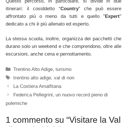
Questo percorso, in particolare, si divide in due
itinerari: il cosiddetto “
Country
” che può essere
affrontato più o meno da tutti e quello ”
Expert
”
dedicato a chi è più allenato ed esperto.
La stessa scuola, inoltre, organizza dei pacchetti che
durano solo un weekend e che comprendono, oltre alle
escursioni, anche cena e pernottamento.
Categorie
Trentino Alto Adige
,
turismo
Tag
trentino alto adige
,
val di non
La Costiera Amalfitana
Federica Pellegrini, un nuovo record pieno di
polemiche
1 commento su “Visitare la Val