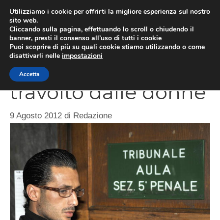
Vai
Utilizziamo i cookie per offrirti la migliore esperienza sul nostro
al
sito web.
ME
Cliccando sulla pagina, effettuando lo scroll o chiudendo il
contenuto
banner, presti il consenso all’uso di tutti i cookie
Puoi scoprire di più su quali cookie stiamo utilizzando o come
disattivarli nelle
impostazioni
Fabrizio Corona
Accetta
travolto dalle donne
9 Agosto 2012
di
Redazione