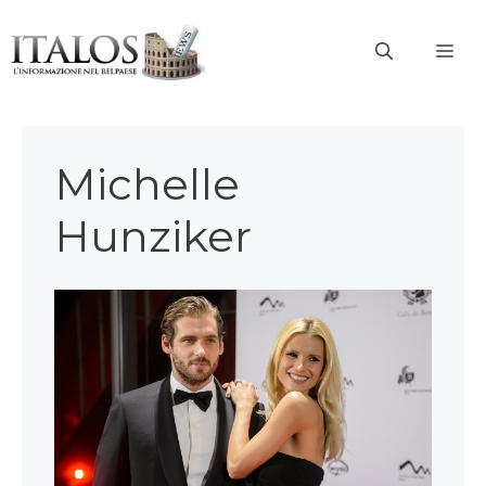
Vai
al
ME
contenuto
Michelle
Hunziker