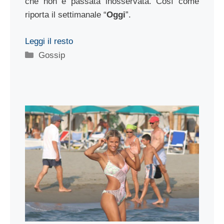
che non è passata inosservata. Così come
riporta il settimanale “
Oggi
”.
Leggi il resto
Categorie
Gossip