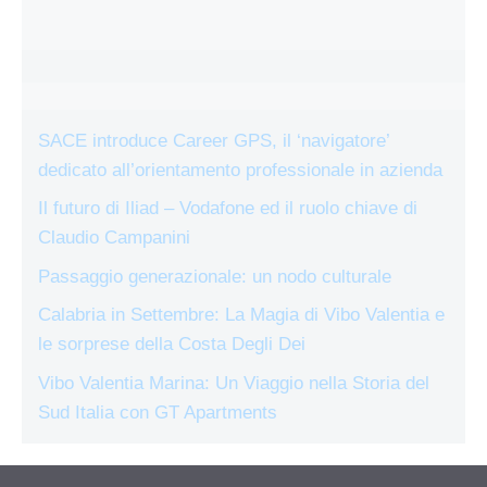
SACE introduce Career GPS, il ‘navigatore’
dedicato all’orientamento professionale in azienda
Il futuro di Iliad – Vodafone ed il ruolo chiave di
Claudio Campanini
Passaggio generazionale: un nodo culturale
Calabria in Settembre: La Magia di Vibo Valentia e
le sorprese della Costa Degli Dei
Vibo Valentia Marina: Un Viaggio nella Storia del
Sud Italia con GT Apartments