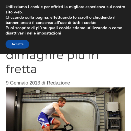
Vai
Utilizziamo i cookie per offrirti la migliore esperienza sul nostro
al
sito web.
ME
Cliccando sulla pagina, effettuando lo scroll o chiudendo il
contenuto
banner, presti il consenso all’uso di tutti i cookie
Puoi scoprire di più su quali cookie stiamo utilizzando o come
disattivarli nelle
impostazioni
Il Fitness veloce per
Accetta
dimagrire più in
fretta
9 Gennaio 2013
di
Redazione