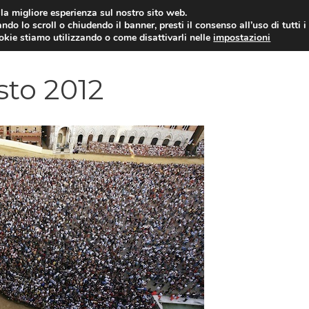
i la migliore esperienza sul nostro sito web.
ndo lo scroll o chiudendo il banner, presti il consenso all’uso di tutti i
YUAN COIN
GOSSIP
NEWS DAL MON
ookie stiamo utilizzando o come disattivarli nelle
impostazioni
sto 2012