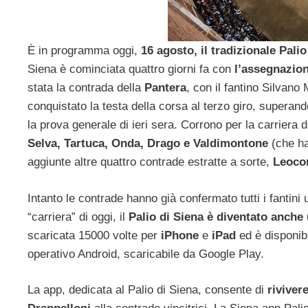
È in programma oggi,
16 agosto, il tradizionale Palio
Siena è cominciata quattro giorni fa con
l’assegnazion
stata la contrada della
Pantera
, con il fantino Silvan
conquistato la testa della corsa al terzo giro, superand
la prova generale di ieri sera. Corrono per la carriera d
Selva, Tartuca, Onda, Drago e Valdimontone
(che ha
aggiunte altre quattro contrade estratte a sorte,
Leocor
Intanto le contrade hanno già confermato tutti i fantini u
“carriera” di oggi, il
Palio di Siena è diventato anche
scaricata 15000 volte per
iPhone
e
iPad
ed è disponibi
operativo Android, scaricabile da Google Play.
La app, dedicata al Palio di Siena, consente di
rivivere