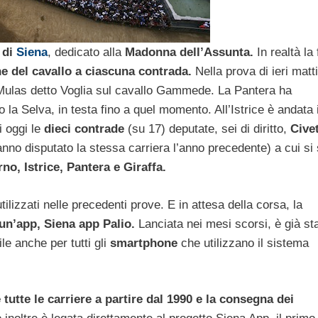
 di
Siena
, dedicato alla
Madonna dell’Assunta.
In realtà la 
e del cavallo a ciascuna contrada.
Nella prova di ieri matt
o Mulas detto Voglia sul cavallo Gammede. La Pantera ha
o la Selva, in testa fino a quel momento. All’Istrice è andata
i oggi le
dieci contrade
(su 17) deputate, sei di diritto,
Civet
nno disputato la stessa carriera l’anno precedente) a cui si
no, Istrice, Pantera e Giraffa.
tilizzati nelle precedenti prove. E in attesa della corsa, la
 un’app, Siena app Palio.
Lanciata nei mesi scorsi, è già st
le anche per tutti gli
smartphone
che utilizzano il sistema
 tutte le carriere a partire dal 1990 e la consegna dei