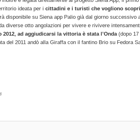
 inoltre è legata direttamente al progetto Siena App, il primo
rritorio ideata per i
cittadini e i turisti che vogliono scopri
rà disponibile su Siena app Palio già dal giorno successivo a
da diverse otto angolazioni per vivere e rivivere intensamente
o 2012, ad aggiudicarsi la vittoria è stata l’Onda
(dopo 17 
unta del 2011 andò alla Giraffa con il fantino Brio su Fedora S
d