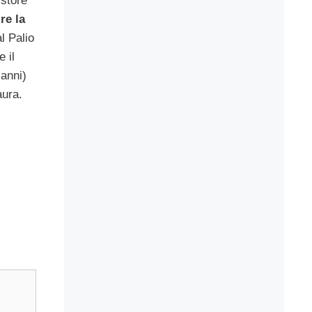
 store
re la
l Palio
 il
anni)
aura.