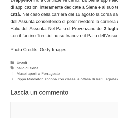
Drappelloni
alla contrade vincitrici. La Siena app Palio
di applicazioni interamente dedicate a Siena e al suo te
città.
Nel caso della carriera del 16 agosto la corsa sa
dell’Assunta consentendo di poter rivedere la carriera 
Palio dell’Assunta. Nel Palio di Provenzano del
2 lugli
con il fantino Trecciolino su Ivanov e il Palio dell’Ass
Photo Credits| Getty Images
Categorie
Eventi
Tag
palio di siena
Musei aperti a Ferragosto
Pippa Middleton snobba con classe le offese di Karl Lagerfel
Lascia un commento
Commento