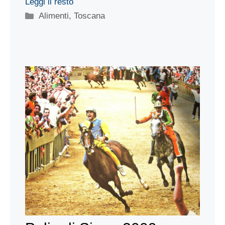
Leggi il resto
Categorie
Alimenti
,
Toscana