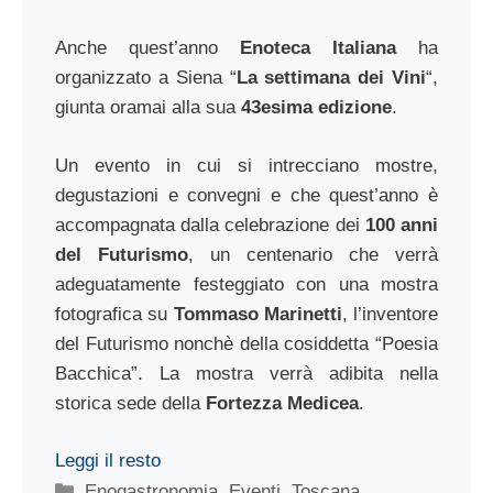
Anche quest’anno
Enoteca Italiana
ha
organizzato a Siena “
La settimana dei Vini
“,
giunta oramai alla sua
43esima edizione
.
Un evento in cui si intrecciano mostre,
degustazioni e convegni e che quest’anno è
accompagnata dalla celebrazione dei
100 anni
del Futurismo
, un centenario che verrà
adeguatamente festeggiato con una mostra
fotografica su
Tommaso Marinetti
, l’inventore
del Futurismo nonchè della cosiddetta “Poesia
Bacchica”. La mostra verrà adibita nella
storica sede della
Fortezza Medicea
.
Leggi il resto
Categorie
Enogastronomia
,
Eventi
,
Toscana