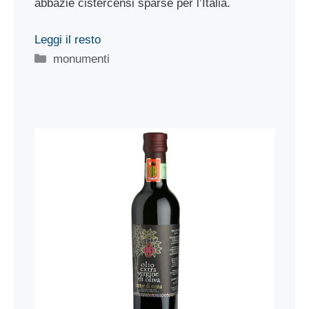
abbazie cistercensi sparse per l’Italia.
Leggi il resto
Categorie
monumenti