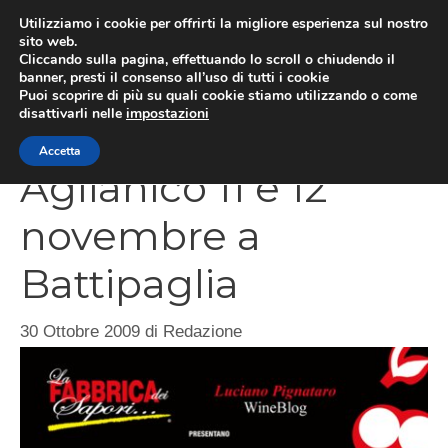
Vai
Utilizziamo i cookie per offrirti la migliore esperienza sul nostro
al
sito web.
ME
Cliccando sulla pagina, effettuando lo scroll o chiudendo il
contenuto
banner, presti il consenso all’uso di tutti i cookie
Puoi scoprire di più su quali cookie stiamo utilizzando o come
disattivarli nelle
impostazioni
Aglianico e
Accetta
Aglianico 11 e 12
novembre a
Battipaglia
30 Ottobre 2009
di
Redazione