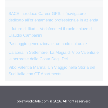
SACE introduce Career GPS, il ‘navigatore’
dedicato all’orientamento professionale in azienda
Il futuro di Iliad – Vodafone ed il ruolo chiave di
Claudio Campanini
Passaggio generazionale: un nodo culturale
Calabria in Settembre: La Magia di Vibo Valentia e
le sorprese della Costa Degli Dei
Vibo Valentia Marina: Un Viaggio nella Storia del
Sud Italia con GT Apartments
obiettivodigitale.com © 2026. All right reserverd.