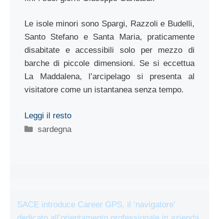
Le isole minori sono Spargi, Razzoli e Budelli,
Santo Stefano e Santa Maria, praticamente
disabitate e accessibili solo per mezzo di
barche di piccole dimensioni. Se si eccettua
La Maddalena, l’arcipelago si presenta al
visitatore come un istantanea senza tempo.
Leggi il resto
Categorie
sardegna
SACE introduce Career GPS, il ‘navigatore’
dedicato all’orientamento professionale in azienda