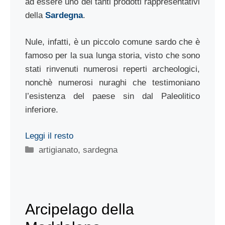
ad essere uno dei tanti prodotti rappresentativi
della
Sardegna
.
Nule, infatti, è un piccolo comune sardo che è
famoso per la sua lunga storia, visto che sono
stati rinvenuti numerosi reperti archeologici,
nonchè numerosi nuraghi che testimoniano
l’esistenza del paese sin dal Paleolitico
inferiore.
Leggi il resto
Categorie
artigianato
,
sardegna
Arcipelago della