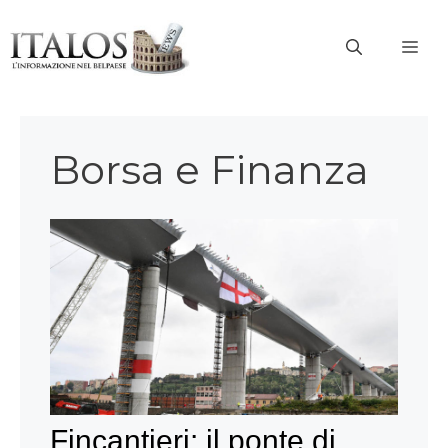
Vai
al
ME
contenuto
Borsa e Finanza
Fincantieri: il ponte di