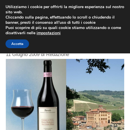
Vai
Utilizziamo i cookie per offrirti la migliore esperienza sul nostro
al
sito web.
ME
Cliccando sulla pagina, effettuando lo scroll o chiudendo il
contenuto
banner, presti il consenso all’uso di tutti i cookie
Puoi scoprire di più su quali cookie stiamo utilizzando o come
disattivarli nelle
impostazioni
Barolo D.O.C.G.
Accetta
11 Giugno 2009
di
Redazione