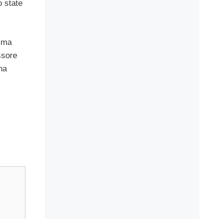
o state
omma
ssore
na