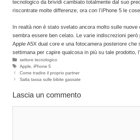
tecnologico da brividi cambiato totalmente dal suo pr
riscontrate molte differenze, ora con l’iPhone 5 le co
In realtà non è stato svelato ancora molto sulle nuove c
sembra essere ben celato. Le varie indiscrezioni però
Apple A5X dual core e una fotocamera posteriore che s
settimana per capire qualcosa in più su tale prodotto, 
Categorie
settore tecnologico
Tag
Apple
,
iPhone 5
Come tradire il proprio partner
Salta tassa sulle bibite gassate
Lascia un commento
Commento