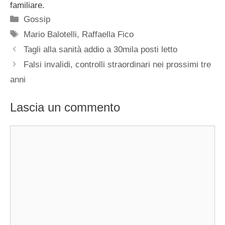
familiare.
Categorie
Gossip
Tag
Mario Balotelli
,
Raffaella Fico
Tagli alla sanità addio a 30mila posti letto
Falsi invalidi, controlli straordinari nei prossimi tre
anni
Lascia un commento
Commento