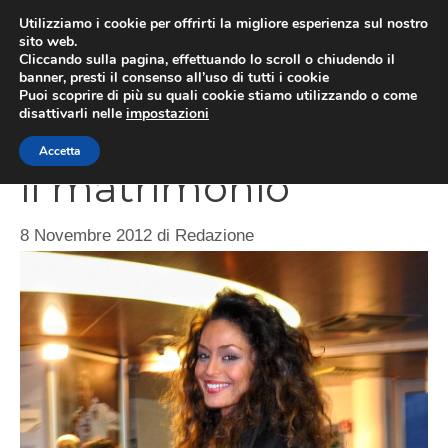
Vai
Utilizziamo i cookie per offrirti la migliore esperienza sul nostro
al
sito web.
ME
Cliccando sulla pagina, effettuando lo scroll o chiudendo il
contenuto
banner, presti il consenso all’uso di tutti i cookie
Puoi scoprire di più su quali cookie stiamo utilizzando o come
disattivarli nelle
impostazioni
Raffaela Fico sogna
Accetta
il matrimonio
8 Novembre 2012
di
Redazione