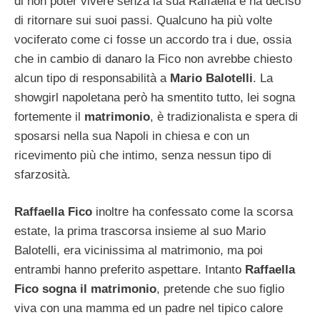
di non poter vivere senza la sua Raffaella e ha deciso
di ritornare sui suoi passi. Qualcuno ha più volte
vociferato come ci fosse un accordo tra i due, ossia
che in cambio di danaro la Fico non avrebbe chiesto
alcun tipo di responsabilità a
Mario Balotelli
. La
showgirl napoletana però ha smentito tutto, lei sogna
fortemente il
matrimonio
, è tradizionalista e spera di
sposarsi nella sua Napoli in chiesa e con un
ricevimento più che intimo, senza nessun tipo di
sfarzosità.
Raffaella Fico
inoltre ha confessato come la scorsa
estate, la prima trascorsa insieme al suo Mario
Balotelli, era vicinissima al matrimonio, ma poi
entrambi hanno preferito aspettare. Intanto
Raffaella
Fico sogna il matrimonio
, pretende che suo figlio
viva con una mamma ed un padre nel tipico calore