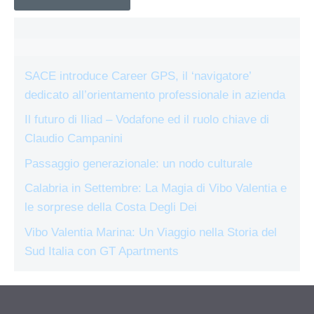
SACE introduce Career GPS, il ‘navigatore’
dedicato all’orientamento professionale in azienda
Il futuro di Iliad – Vodafone ed il ruolo chiave di
Claudio Campanini
Passaggio generazionale: un nodo culturale
Calabria in Settembre: La Magia di Vibo Valentia e
le sorprese della Costa Degli Dei
Vibo Valentia Marina: Un Viaggio nella Storia del
Sud Italia con GT Apartments