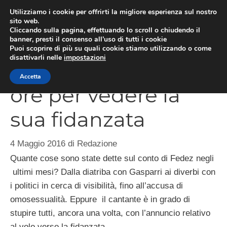
Vai
Utilizziamo i cookie per offrirti la migliore esperienza sul nostro
al
sito web.
ME
Cliccando sulla pagina, effettuando lo scroll o chiudendo il
contenuto
banner, presti il consenso all’uso di tutti i cookie
Puoi scoprire di più su quali cookie stiamo utilizzando o come
disattivarli nelle
impostazioni
Fedez: un volo di 25
Accetta
ore per vedere la
sua fidanzata
4 Maggio 2016
di
Redazione
Quante cose sono state dette sul conto di Fedez negli
ultimi mesi? Dalla diatriba con Gasparri ai diverbi con
i politici in cerca di visibilità, fino all’accusa di
omosessualità. Eppure il cantante è in grado di
stupire tutti, ancora una volta, con l’annuncio relativo
al volo verso la fidanzata.