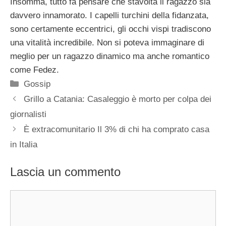
Insomma, tutto fa pensare che stavolta il ragazzo sia
davvero innamorato. I capelli turchini della fidanzata,
sono certamente eccentrici, gli occhi vispi tradiscono
una vitalità incredibile. Non si poteva immaginare di
meglio per un ragazzo dinamico ma anche romantico
come Fedez.
Categorie
Gossip
Grillo a Catania: Casaleggio è morto per colpa dei
giornalisti
È extracomunitario Il 3% di chi ha comprato casa
in Italia
Lascia un commento
Commento