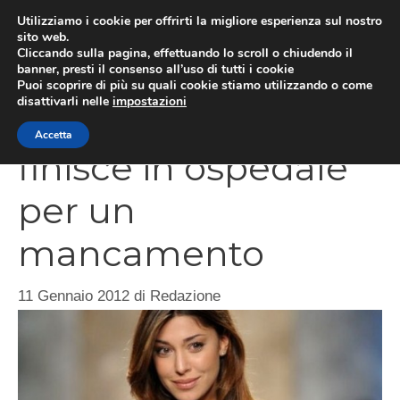
Vai
Utilizziamo i cookie per offrirti la migliore esperienza sul nostro
al
sito web.
ME
Cliccando sulla pagina, effettuando lo scroll o chiudendo il
contenuto
banner, presti il consenso all’uso di tutti i cookie
Puoi scoprire di più su quali cookie stiamo utilizzando o come
disattivarli nelle
impostazioni
Belen Rodriguez
Accetta
finisce in ospedale
per un
mancamento
11 Gennaio 2012
di
Redazione