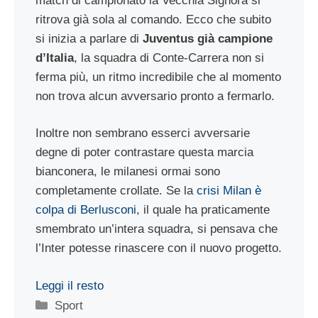
match di campionato la Vecchia Signora si
ritrova già sola al comando. Ecco che subito
si inizia a parlare di
Juventus già campione
d’Italia
, la squadra di Conte-Carrera non si
ferma più, un ritmo incredibile che al momento
non trova alcun avversario pronto a fermarlo.
Inoltre non sembrano esserci avversarie
degne di poter contrastare questa marcia
bianconera, le milanesi ormai sono
completamente crollate. Se la
crisi Milan è
colpa di Berlusconi
, il quale ha praticamente
smembrato un’intera squadra, si pensava che
l’Inter potesse rinascere con il nuovo progetto.
Leggi il resto
Categorie
Sport