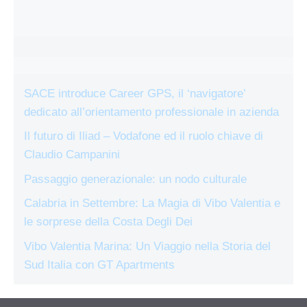
SACE introduce Career GPS, il ‘navigatore’
dedicato all’orientamento professionale in azienda
Il futuro di Iliad – Vodafone ed il ruolo chiave di
Claudio Campanini
Passaggio generazionale: un nodo culturale
Calabria in Settembre: La Magia di Vibo Valentia e
le sorprese della Costa Degli Dei
Vibo Valentia Marina: Un Viaggio nella Storia del
Sud Italia con GT Apartments