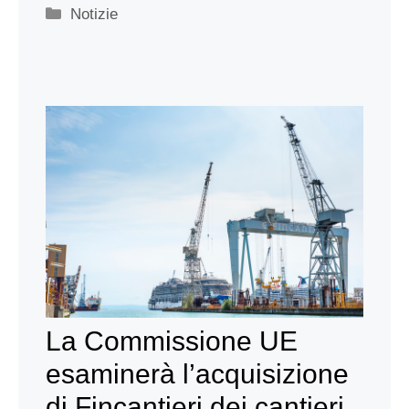
Categorie
Notizie
La Commissione UE
esaminerà l’acquisizione
di Fincantieri dei cantieri