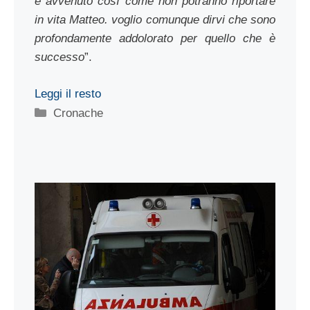
è avvenuto così come non potranno riportare
in vita Matteo. voglio comunque dirvi che sono
profondamente addolorato per quello che è
successo
”.
Leggi il resto
Categorie
Cronache