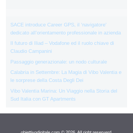
SACE introduce Career GPS, il ‘navigatore’
dedicato all’orientamento professionale in azienda
Il futuro di Iliad – Vodafone ed il ruolo chiave di
Claudio Campanini
Passaggio generazionale: un nodo culturale
Calabria in Settembre: La Magia di Vibo Valentia e
le sorprese della Costa Degli Dei
Vibo Valentia Marina: Un Viaggio nella Storia del
Sud Italia con GT Apartments
obiettivodigitale.com © 2026. All right reserverd.