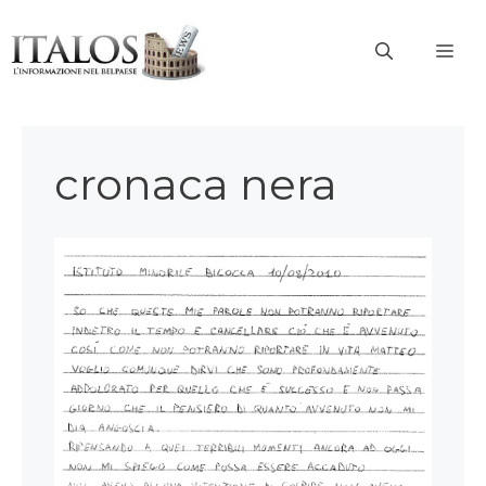
Vai
al
ME
contenuto
cronaca nera