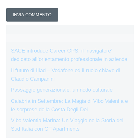
SACE introduce Career GPS, il ‘navigatore’
dedicato all’orientamento professionale in azienda
Il futuro di Iliad – Vodafone ed il ruolo chiave di
Claudio Campanini
Passaggio generazionale: un nodo culturale
Calabria in Settembre: La Magia di Vibo Valentia e
le sorprese della Costa Degli Dei
Vibo Valentia Marina: Un Viaggio nella Storia del
Sud Italia con GT Apartments