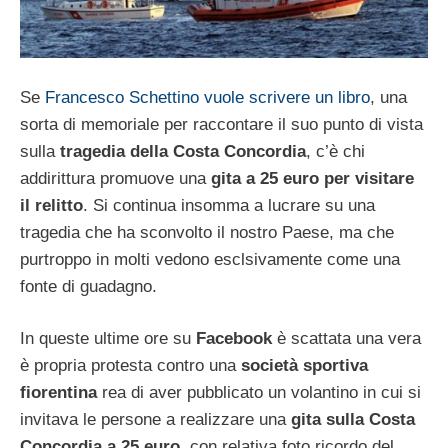
Se
Francesco Schettino vuole scrivere un libro
, una
sorta di memoriale per raccontare il suo punto di vista
sulla
tragedia della Costa Concordia
, c’è chi
addirittura promuove una
gita a 25 euro per visitare
il relitto
. Si continua insomma a lucrare su una
tragedia che ha sconvolto il nostro Paese, ma che
purtroppo in molti vedono esclsivamente come una
fonte di guadagno.
In queste ultime ore su
Facebook
è scattata una vera
è propria protesta contro una
società sportiva
fiorentina
rea di aver pubblicato un volantino in cui si
invitava le persone a realizzare una
gita sulla Costa
Concordia a 25 euro
, con relativa foto ricordo del