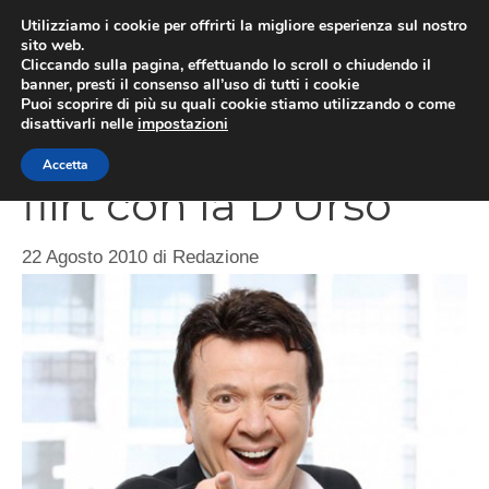
Vai
Utilizziamo i cookie per offrirti la migliore esperienza sul nostro
al
sito web.
ME
Cliccando sulla pagina, effettuando lo scroll o chiudendo il
contenuto
banner, presti il consenso all’uso di tutti i cookie
Puoi scoprire di più su quali cookie stiamo utilizzando o come
disattivarli nelle
impostazioni
Pupo: “Ho avuto un
Accetta
flirt con la D’Urso”
22 Agosto 2010
di
Redazione