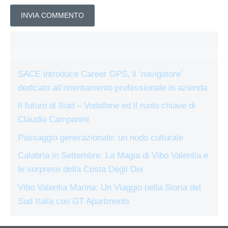
SACE introduce Career GPS, il ‘navigatore’
dedicato all’orientamento professionale in azienda
Il futuro di Iliad – Vodafone ed il ruolo chiave di
Claudio Campanini
Passaggio generazionale: un nodo culturale
Calabria in Settembre: La Magia di Vibo Valentia e
le sorprese della Costa Degli Dei
Vibo Valentia Marina: Un Viaggio nella Storia del
Sud Italia con GT Apartments