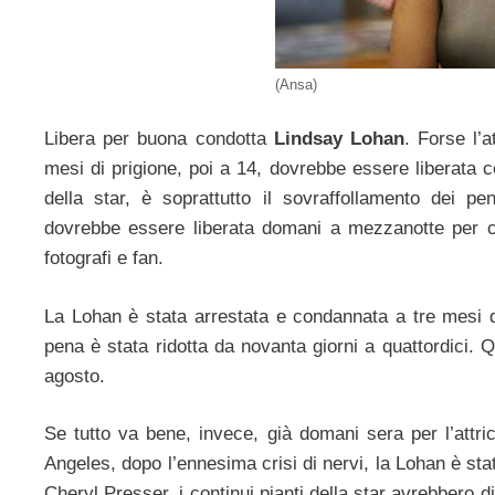
(Ansa)
Libera per buona condotta
Lindsay Lohan
. Forse l’
mesi di prigione, poi a 14, dovrebbe essere liberata co
della star, è soprattutto il sovraffollamento dei pen
dovrebbe essere liberata domani a mezzanotte per cerc
fotografi e fan.
La Lohan è stata arrestata e condannata a tre mesi di
pena è stata ridotta da novanta giorni a quattordici. 
agosto.
Se tutto va bene, invece, già domani sera per l’attric
Angeles, dopo l’ennesima crisi di nervi, la Lohan è stat
Cheryl Presser, i continui pianti della star avrebbero di