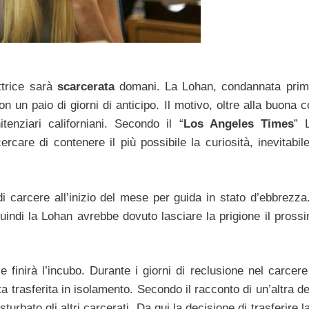
attrice sarà
scarcerata
domani. La Lohan, condannata prim
n un paio di giorni di anticipo. Il motivo, oltre alla buona 
itenziari californiani. Secondo il “
Los Angeles Times
” 
are di contenere il più possibile la curiosità, inevitabile,
 carcere all’inizio del mese per guida in stato d’ebbrezza.
Quindi la Lohan avrebbe dovuto lasciare la prigione il pross
e finirà l’incubo. Durante i giorni di reclusione nel carcere
a trasferita in isolamento. Secondo il racconto di un’altra d
sturbato gli altri carcerati. Da qui la decisione di trasferire 