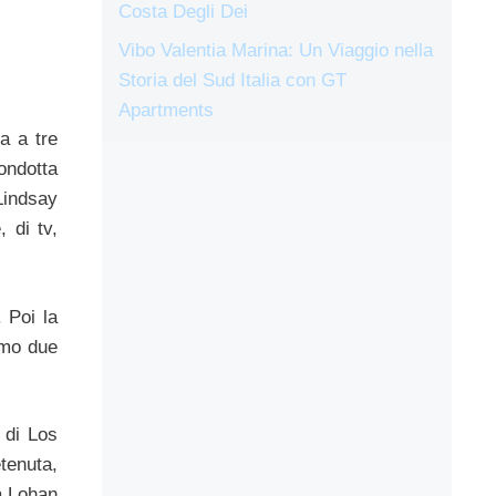
Costa Degli Dei
Vibo Valentia Marina: Un Viaggio nella
Storia del Sud Italia con GT
Apartments
a a tre
condotta
Lindsay
 di tv,
 Poi la
imo due
 di Los
etenuta,
la Lohan