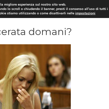
i la migliore esperienza sul nostro sito web.
ndo lo scroll o chiudendo il banner, presti il consenso all’uso di tutti i
YUAN COIN
GOSSIP
NEWS DAL MON
ookie stiamo utilizzando o come disattivarli nelle
impostazioni
cerata domani?