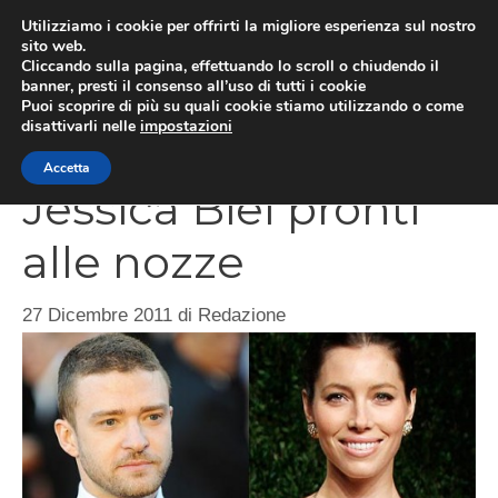
Vai
Utilizziamo i cookie per offrirti la migliore esperienza sul nostro
al
sito web.
ME
Cliccando sulla pagina, effettuando lo scroll o chiudendo il
contenuto
banner, presti il consenso all’uso di tutti i cookie
Puoi scoprire di più su quali cookie stiamo utilizzando o come
disattivarli nelle
impostazioni
Justin Timberlake e
Accetta
Jessica Biel pronti
alle nozze
27 Dicembre 2011
di
Redazione