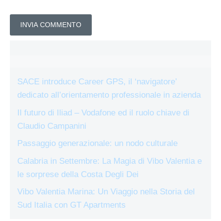
SACE introduce Career GPS, il ‘navigatore’
dedicato all’orientamento professionale in azienda
Il futuro di Iliad – Vodafone ed il ruolo chiave di
Claudio Campanini
Passaggio generazionale: un nodo culturale
Calabria in Settembre: La Magia di Vibo Valentia e
le sorprese della Costa Degli Dei
Vibo Valentia Marina: Un Viaggio nella Storia del
Sud Italia con GT Apartments