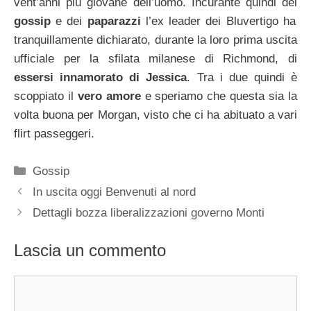
vent’anni più giovane dell’uomo. Incurante quindi del
gossip
e dei
paparazzi
l’ex leader dei Bluvertigo ha
tranquillamente dichiarato, durante la loro prima uscita
ufficiale per la sfilata milanese di Richmond, di
essersi innamorato di Jessica
. Tra i due quindi è
scoppiato il
vero amore
e speriamo che questa sia la
volta buona per Morgan, visto che ci ha abituato a vari
flirt passeggeri.
Categorie
Gossip
In uscita oggi Benvenuti al nord
Dettagli bozza liberalizzazioni governo Monti
Lascia un commento
Commento