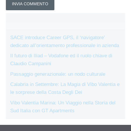
SACE introduce Career GPS, il ‘navigatore’
dedicato all’orientamento professionale in azienda
Il futuro di Iliad – Vodafone ed il ruolo chiave di
Claudio Campanini
Passaggio generazionale: un nodo culturale
Calabria in Settembre: La Magia di Vibo Valentia e
le sorprese della Costa Degli Dei
Vibo Valentia Marina: Un Viaggio nella Storia del
Sud Italia con GT Apartments