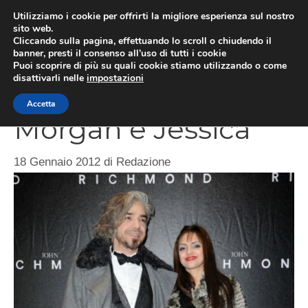
Vai
Utilizziamo i cookie per offrirti la migliore esperienza sul nostro
al
sito web.
ME
Cliccando sulla pagina, effettuando lo scroll o chiudendo il
contenuto
banner, presti il consenso all’uso di tutti i cookie
Puoi scoprire di più su quali cookie stiamo utilizzando o come
disattivarli nelle
impostazioni
E’ amore tra
Accetta
Morgan e Jessica
18 Gennaio 2012
di
Redazione