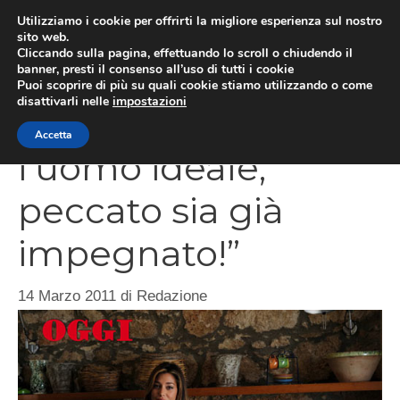
Vai
Utilizziamo i cookie per offrirti la migliore esperienza sul nostro
al
sito web.
ME
Cliccando sulla pagina, effettuando lo scroll o chiudendo il
contenuto
banner, presti il consenso all’uso di tutti i cookie
Puoi scoprire di più su quali cookie stiamo utilizzando o come
disattivarli nelle
impostazioni
Belen-Zingaretti: “È
Accetta
l’uomo ideale,
peccato sia già
impegnato!”
14 Marzo 2011
di
Redazione