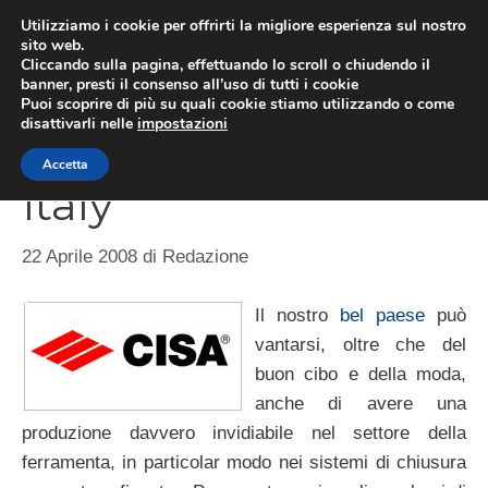
Vai
Utilizziamo i cookie per offrirti la migliore esperienza sul nostro
al
sito web.
ME
Cliccando sulla pagina, effettuando lo scroll o chiudendo il
contenuto
banner, presti il consenso all’uso di tutti i cookie
Puoi scoprire di più su quali cookie stiamo utilizzando o come
disattivarli nelle
impostazioni
Cisa, Giesse Made in
Accetta
Italy
22 Aprile 2008
di
Redazione
Il nostro
bel paese
può
vantarsi, oltre che del
buon cibo e della moda,
anche di avere una
produzione davvero invidiabile nel settore della
ferramenta, in particolar modo nei sistemi di chiusura