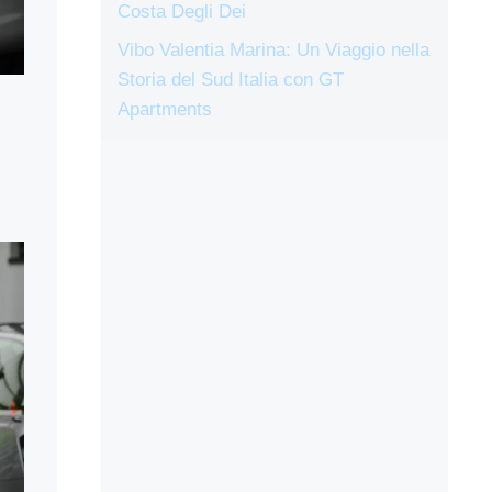
Costa Degli Dei
Vibo Valentia Marina: Un Viaggio nella
Storia del Sud Italia con GT
Apartments