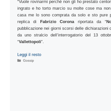
“Vuole rovinarmi perché non gli ho prestato cento
ingrato e ho torto marcio su molte cose ma non
casa me lo sono comprata da solo e sto pure p
replica di
Fabrizio Corona
riportata da “
No
pubblicazione nei giorni scorsi delle dichiarazioni 
da uno stralcio dell’interrogatorio del 13 ottob
“
Vallettopoli
”.
Leggi il resto
Categorie
Gossip