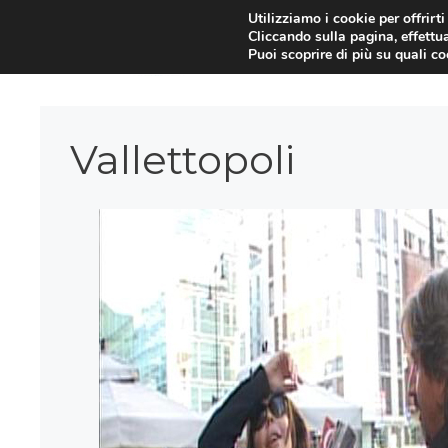
Vai
Utilizziamo i cookie per offrirt
Cliccando sulla pagina, effettua
al
Puoi scoprire di più su quali c
contenuto
Vallettopoli