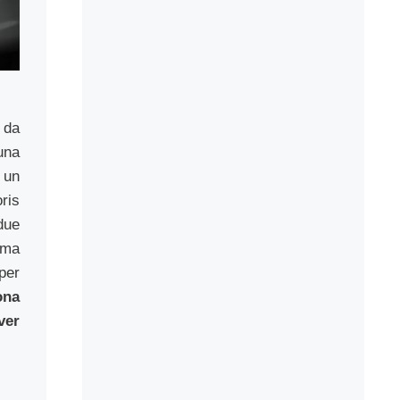
 da
una
 un
ris
due
mma
per
ona
ver