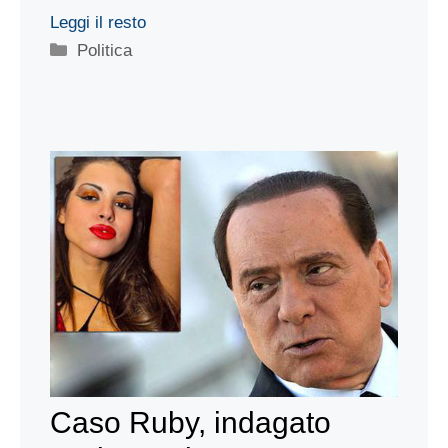
Leggi il resto
Categorie
Politica
Caso Ruby, indagato