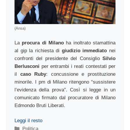
(Ansa)
La
procura di Milano
ha inoltrato stamattina
al gip la richiesta di
giudizio immediato
nei
confronti del presidente del Consiglio
Silvio
Berlusconi
per entrambi i reati contestati per
il
caso Ruby
: concussione e prostituzione
minorile. I pm di Milano ritengono “sussistere
l’evidenza della prova”. Così si legge in un
comunicato firmato dal procuratore di Milano
Edmondo Bruti Liberati.
Leggi il resto
Categorie
Politica