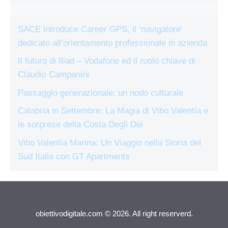
SACE introduce Career GPS, il ‘navigatore’
dedicato all’orientamento professionale in azienda
Il futuro di Iliad – Vodafone ed il ruolo chiave di
Claudio Campanini
Passaggio generazionale: un nodo culturale
Calabria in Settembre: La Magia di Vibo Valentia e
le sorprese della Costa Degli Dei
Vibo Valentia Marina: Un Viaggio nella Storia del
Sud Italia con GT Apartments
obiettivodigitale.com © 2026. All right reserverd.