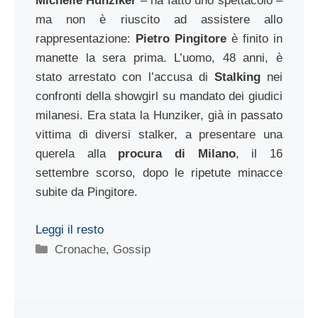
Michelle Hunziker
– ha fatto uno spettacolo –
ma non è riuscito ad assistere allo
rappresentazione:
Pietro Pingitore
è finito in
manette la sera prima. L’uomo, 48 anni, è
stato arrestato con l’accusa di
Stalking
nei
confronti della showgirl su mandato dei giudici
milanesi. Era stata la Hunziker, già in passato
vittima di diversi stalker, a presentare una
querela alla
procura di Milano
, il 16
settembre scorso, dopo le ripetute minacce
subite da Pingitore.
Leggi il resto
Categorie
Cronache
,
Gossip