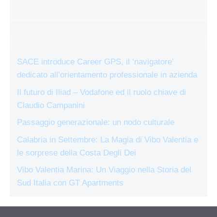
SACE introduce Career GPS, il ‘navigatore’
dedicato all’orientamento professionale in azienda
Il futuro di Iliad – Vodafone ed il ruolo chiave di
Claudio Campanini
Passaggio generazionale: un nodo culturale
Calabria in Settembre: La Magia di Vibo Valentia e
le sorprese della Costa Degli Dei
Vibo Valentia Marina: Un Viaggio nella Storia del
Sud Italia con GT Apartments