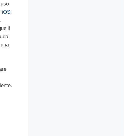
 uso
r iOS
.
a
uelli
a da
 una
are
iente.