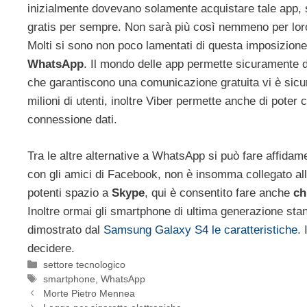
inizialmente dovevano solamente acquistare tale app, 
gratis per sempre. Non sarà più così nemmeno per lo
Molti si sono non poco lamentati di questa imposizion
WhatsApp
. Il mondo delle app permette sicuramente di 
che garantiscono una comunicazione gratuita vi è sic
milioni di utenti, inoltre Viber permette anche di pot
connessione dati.
Tra le altre alternative a WhatsApp si può fare affida
con gli amici di Facebook, non è insomma collegato al
potenti spazio a
Skype
, qui è consentito fare anche
ch
Inoltre ormai gli smartphone di ultima generazione sta
dimostrato dal
Samsung Galaxy S4 le caratteristiche
.
decidere.
Categorie
settore tecnologico
Tag
smartphone
,
WhatsApp
Morte Pietro Mennea