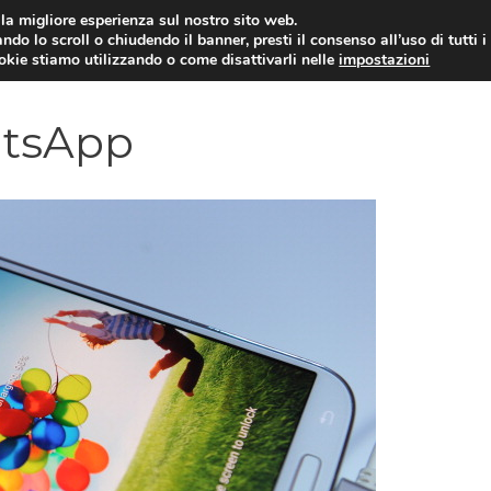
i la migliore esperienza sul nostro sito web.
ndo lo scroll o chiudendo il banner, presti il consenso all’uso di tutti i
YUAN COIN
GOSSIP
NEWS DAL MON
ookie stiamo utilizzando o come disattivarli nelle
impostazioni
atsApp