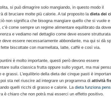
lita, si può dimagrire solo mangiando, in questo modo il
 di bruciare molte più calorie. A tal proposito la
dieta dei 
 ciò non significa che bisogna mangiare quello che si vuole e
no, c’è come sempre un regime alimentare equilibrato da dove
ifferenza e vediamo nel dettaglio come deve essere strutturata
one deve essere necessariamente abbondante, ma qui si dà s
 fette biscottate con marmellata, latte, caffè e così via.
puntini è molto importante, questi però devono essere
untare sulla classica frutta oppure sullo yogurt, ma mai pens
 e grassi. L’equilibrio della dieta dei cinque pasti è importa
 poi sta nel riuscire ad integrare un programma di
attività fi
ando quelli ricchi di grasso e calorie. La
dieta funziona pen
ra è chiaro che non potrà mai esserci un effetto positivo.