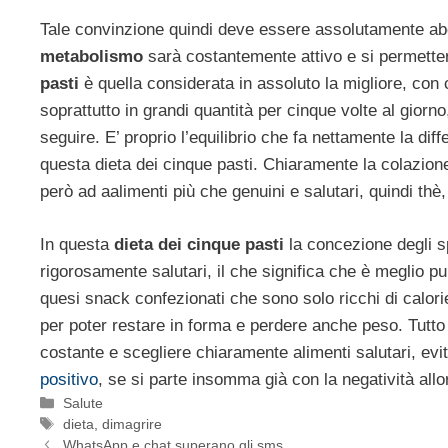
Tale convinzione quindi deve essere assolutamente abo
metabolismo
sarà costantemente attivo e si permetterà
pasti
è quella considerata in assoluto la migliore, con
soprattutto in grandi quantità per cinque volte al gior
seguire. E’ proprio l’equilibrio che fa nettamente la d
questa dieta dei cinque pasti. Chiaramente la colazi
però ad aalimenti più che genuini e salutari, quindi thè,
In questa
dieta dei cinque pasti
la concezione degli s
rigorosamente salutari, il che significa che è meglio p
quesi snack confezionati che sono solo ricchi di calorie
per poter restare in forma e perdere anche peso. Tutto
costante e scegliere chiaramente alimenti salutari, evit
positivo
, se si parte insomma già con la negatività allo
Categorie
Salute
Tag
dieta
,
dimagrire
WhatsApp e chat superano gli sms