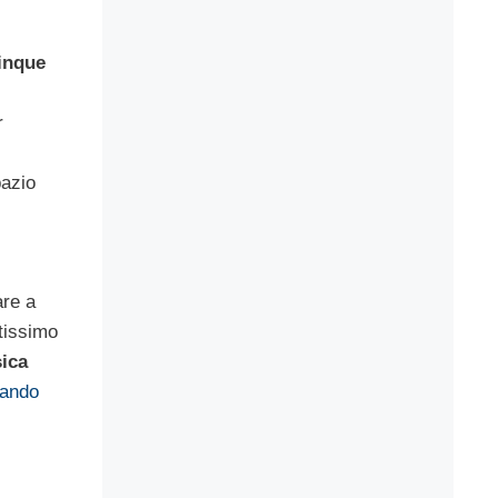
cinque
r
pazio
are a
ntissimo
sica
sando