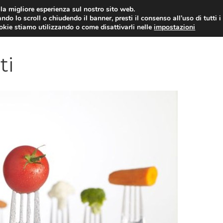
i la migliore esperienza sul nostro sito web.
ndo lo scroll o chiudendo il banner, presti il consenso all’uso di tutti i
YUAN COIN
GOSSIP
NEWS DAL MON
ookie stiamo utilizzando o come disattivarli nelle
impostazioni
ti