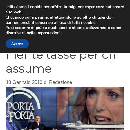
Vai
Utilizziamo i cookie per offrirti la migliore esperienza sul nostro
al
sito web.
ME
Cliccando sulla pagina, effettuando lo scroll o chiudendo il
contenuto
banner, presti il consenso all’uso di tutti i cookie
Puoi scoprire di più su quali cookie stiamo utilizzando o come
disattivarli nelle
impostazioni
Silvio Berlusconi
Accetta
niente tasse per chi
assume
10 Gennaio 2013
di
Redazione