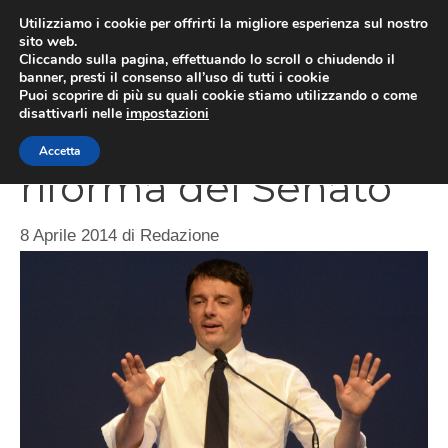
Vai
Utilizziamo i cookie per offrirti la migliore esperienza sul nostro
al
sito web.
ME
Cliccando sulla pagina, effettuando lo scroll o chiudendo il
contenuto
banner, presti il consenso all’uso di tutti i cookie
Puoi scoprire di più su quali cookie stiamo utilizzando o come
disattivarli nelle
impostazioni
Polemiche sulla
Accetta
riforma del Senato
8 Aprile 2014
di
Redazione