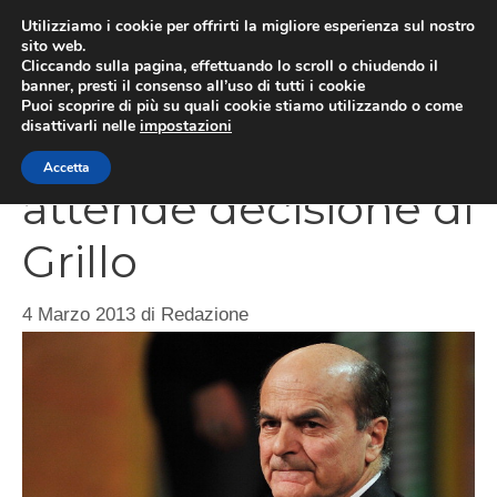
Vai
Utilizziamo i cookie per offrirti la migliore esperienza sul nostro
al
sito web.
ME
Cliccando sulla pagina, effettuando lo scroll o chiudendo il
contenuto
banner, presti il consenso all’uso di tutti i cookie
Puoi scoprire di più su quali cookie stiamo utilizzando o come
disattivarli nelle
impostazioni
Pierluigi Bersani
Accetta
attende decisione di
Grillo
4 Marzo 2013
di
Redazione