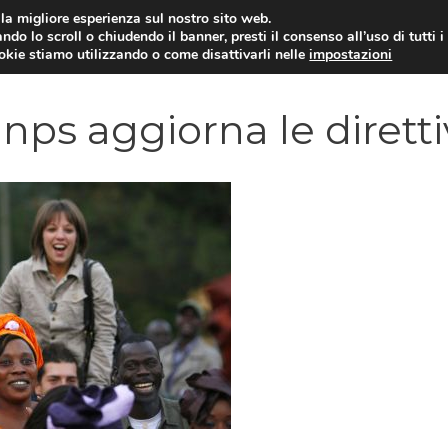
i la migliore esperienza sul nostro sito web.
ndo lo scroll o chiudendo il banner, presti il consenso all’uso di tutti i
YUAN COIN
GOSSIP
NEWS DAL MON
ookie stiamo utilizzando o come disattivarli nelle
impostazioni
’Inps aggiorna le dirett