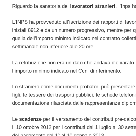
Riguardo la sanatoria dei
lavoratori stranieri
, l’Inps 
L’INPS ha provveduto all’iscrizione dei rapporti di lav
iniziali 8912 e da un numero progressivo, mentre per qu
quella dell’importo minimo indicato nel contratto collett
settimanale non inferiore alle 20 ore.
La retribuzione non era un dato che andava dichiarato 
l’importo minimo indicato nel Ccnl di riferimento.
Lo straniero come documenti probatori può presentare la
figli, le tessere dei trasporti pubblici, le schede telefon
documentazione rilasciata dalle rappresentanze diplomat
Le
scadenze
per il versamento dei contributi pre-calcol
il 10 ottobre 2012 per i contributi dal 1 luglio al 30 se
del pagamento dal 1° al 10 gennaio 2013.