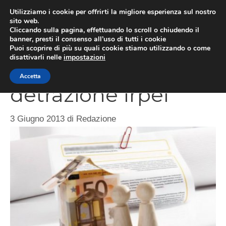
Vai
Utilizziamo i cookie per offrirti la migliore esperienza sul nostro
al
sito web.
ME
Cliccando sulla pagina, effettuando lo scroll o chiudendo il
contenuto
banner, presti il consenso all’uso di tutti i cookie
Puoi scoprire di più su quali cookie stiamo utilizzando o come
disattivarli nelle
impostazioni
Proroga della
Accetta
detrazione Irpef
3 Giugno 2013
di
Redazione