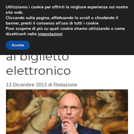
Vai
Utilizziamo i cookie per offrirti la migliore esperienza sul nostro
al
sito web.
ME
Cliccando sulla pagina, effettuando lo scroll o chiudendo il
contenuto
banner, presti il consenso all’uso di tutti i cookie
Puoi scoprire di più su quali cookie stiamo utilizzando o come
disattivarli nelle
impostazioni
Legge di Stabilità: si
Accetta
al biglietto
elettronico
13 Dicembre 2013
di
Redazione