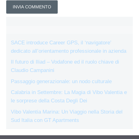
SACE introduce Career GPS, il ‘navigatore’
dedicato all’orientamento professionale in azienda
Il futuro di Iliad – Vodafone ed il ruolo chiave di
Claudio Campanini
Passaggio generazionale: un nodo culturale
Calabria in Settembre: La Magia di Vibo Valentia e
le sorprese della Costa Degli Dei
Vibo Valentia Marina: Un Viaggio nella Storia del
Sud Italia con GT Apartments