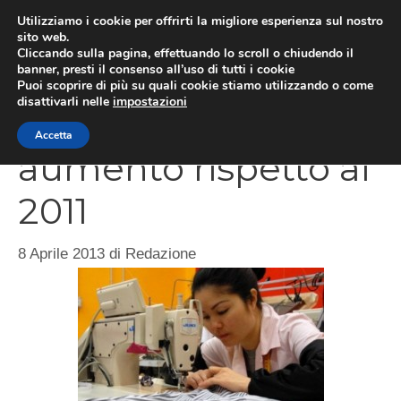
Vai
Utilizziamo i cookie per offrirti la migliore esperienza sul nostro
al
sito web.
ME
Cliccando sulla pagina, effettuando lo scroll o chiudendo il
contenuto
banner, presti il consenso all’uso di tutti i cookie
Puoi scoprire di più su quali cookie stiamo utilizzando o come
disattivarli nelle
impostazioni
Imprese straniere in
Accetta
aumento rispetto al
2011
8 Aprile 2013
di
Redazione