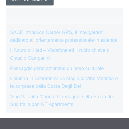
SACE introduce Career GPS, il ‘navigatore’
dedicato all’orientamento professionale in azienda
Il futuro di Iliad – Vodafone ed il ruolo chiave di
Claudio Campanini
Passaggio generazionale: un nodo culturale
Calabria in Settembre: La Magia di Vibo Valentia e
le sorprese della Costa Degli Dei
Vibo Valentia Marina: Un Viaggio nella Storia del
Sud Italia con GT Apartments