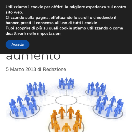
Vai
Utilizziamo i cookie per offrirti la migliore esperienza sul nostro
al
sito web.
ME
Cliccando sulla pagina, effettuando lo scroll o chiudendo il
contenuto
banner, presti il consenso all’uso di tutti i cookie
Puoi scoprire di più su quali cookie stiamo utilizzando o come
disattivarli nelle
impostazioni
Imprese straniere in
Accetta
aumento
5 Marzo 2013
di
Redazione