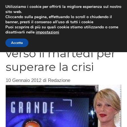
Vai
Utilizziamo i cookie per offrirti la migliore esperienza sul nostro
al
sito web.
ME
Cliccando sulla pagina, effettuando lo scroll o chiudendo il
contenuto
banner, presti il consenso all’uso di tutti i cookie
Puoi scoprire di più su quali cookie stiamo utilizzando o come
disattivarli nelle
impostazioni
Il Grande Fratello
Accetta
verso il martedì per
superare la crisi
10 Gennaio 2012
di
Redazione