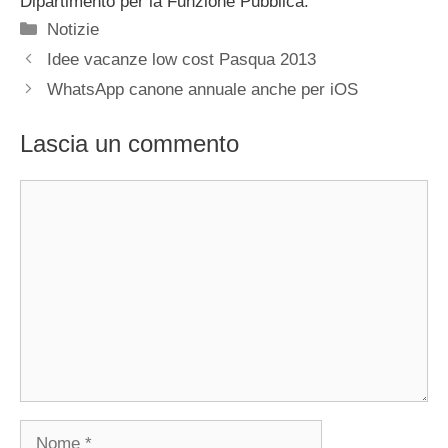
Dipartimento per la Funzione Pubblica.
Categorie
Notizie
Idee vacanze low cost Pasqua 2013
WhatsApp canone annuale anche per iOS
Lascia un commento
Commento
Nome