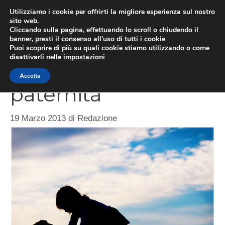
Vai
Utilizziamo i cookie per offrirti la migliore esperienza sul nostro
al
sito web.
ME
Cliccando sulla pagina, effettuando lo scroll o chiudendo il
contenuto
banner, presti il consenso all’uso di tutti i cookie
Puoi scoprire di più su quali cookie stiamo utilizzando o come
disattivarli nelle
impostazioni
Congedo di
Accetta
paternità
19 Marzo 2013
di
Redazione