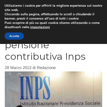
Vai
Utilizziamo i cookie per offrirti la migliore esperienza sul nostro
al
sito web.
ME
Cliccando sulla pagina, effettuando lo scroll o chiudendo il
contenuto
banner, presti il consenso all’uso di tutti i cookie
Puoi scoprire di più su quali cookie stiamo utilizzando o come
disattivarli nelle
impostazioni
Calcolo della
Accetta
pensione
contributiva Inps
28 Marzo 2013
di
Redazione