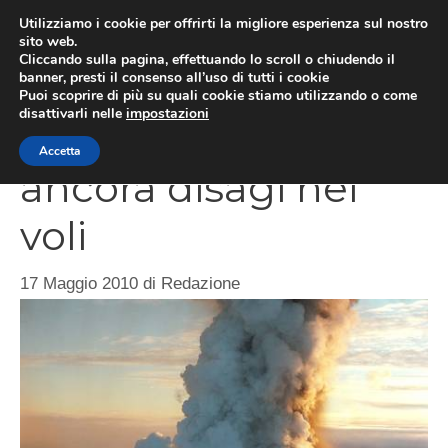
Vai
Utilizziamo i cookie per offrirti la migliore esperienza sul nostro
al
sito web.
ME
Cliccando sulla pagina, effettuando lo scroll o chiudendo il
contenuto
banner, presti il consenso all’uso di tutti i cookie
Puoi scoprire di più su quali cookie stiamo utilizzando o come
disattivarli nelle
impostazioni
Vulcano islandese:
Accetta
ancora disagi nei
voli
17 Maggio 2010
di
Redazione