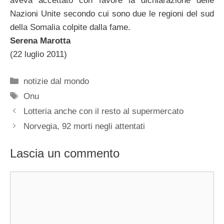
aveva accettato con favore la dichiarazione delle
Nazioni Unite secondo cui sono due le regioni del sud
della Somalia colpite dalla fame.
Serena Marotta
(22 luglio 2011)
Categorie
notizie dal mondo
Tag
Onu
Lotteria anche con il resto al supermercato
Norvegia, 92 morti negli attentati
Lascia un commento
Commento