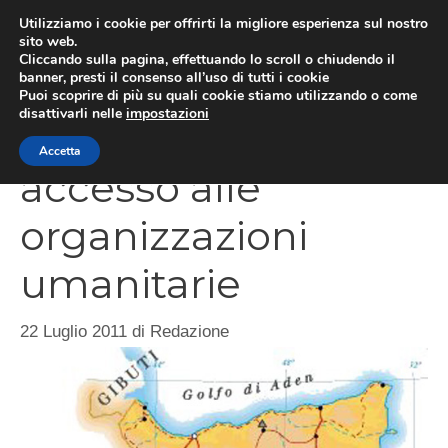
Vai
Utilizziamo i cookie per offrirti la migliore esperienza sul nostro
al
sito web.
ME
Cliccando sulla pagina, effettuando lo scroll o chiudendo il
contenuto
banner, presti il consenso all’uso di tutti i cookie
Puoi scoprire di più su quali cookie stiamo utilizzando o come
disattivarli nelle
impostazioni
Somalia: negato
Accetta
accesso alle
organizzazioni
umanitarie
22 Luglio 2011
di
Redazione