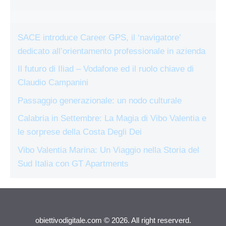
SACE introduce Career GPS, il ‘navigatore’
dedicato all’orientamento professionale in azienda
Il futuro di Iliad – Vodafone ed il ruolo chiave di
Claudio Campanini
Passaggio generazionale: un nodo culturale
Calabria in Settembre: La Magia di Vibo Valentia e
le sorprese della Costa Degli Dei
Vibo Valentia Marina: Un Viaggio nella Storia del
Sud Italia con GT Apartments
obiettivodigitale.com © 2026. All right reserverd.