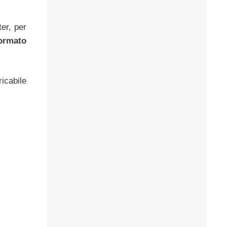
ter, per
formato
ricabile