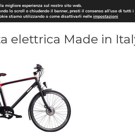
i la migliore esperienza sul nostro sito web.
ndo lo scroll o chiudendo il banner, presti il consenso all’uso di tutti i
YUAN COIN
GOSSIP
NEWS DAL MON
ookie stiamo utilizzando o come disattivarli nelle
impostazioni
tta elettrica Made in Ita