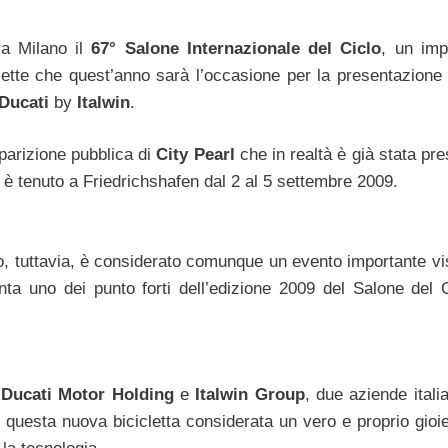
ra Milano il
67° Salone Internazionale del Ciclo
, un imp
lette che quest’anno sarà l’occasione per la presentazione
Ducati
by
Italwin
.
pparizione pubblica di
City Pearl
che in realtà è già stata pr
 è tenuto a Friedrichshafen dal 2 al 5 settembre 2009.
ano, tuttavia, è considerato comunque un evento importante vi
a uno dei punto forti dell’edizione 2009 del Salone del C
a
Ducati Motor Holding
e
Italwin Group
, due aziende itali
questa nuova bicicletta considerata un vero e proprio gioiel