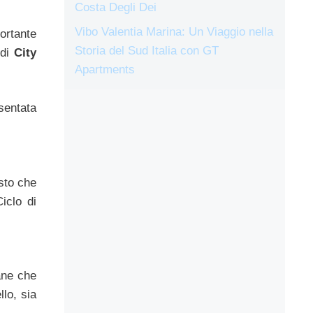
Costa Degli Dei
Vibo Valentia Marina: Un Viaggio nella
ortante
Storia del Sud Italia con GT
 di
City
Apartments
esentata
sto che
iclo di
ane che
lo, sia