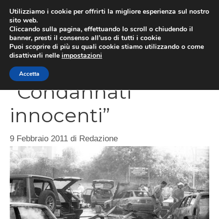
Vai
Utilizziamo i cookie per offrirti la migliore esperienza sul nostro
al
sito web.
ME
Cliccando sulla pagina, effettuando lo scroll o chiudendo il
contenuto
banner, presti il consenso all’uso di tutti i cookie
Puoi scoprire di più su quali cookie stiamo utilizzando o come
disattivarli nelle
impostazioni
Strage via D’Amelio:
Accetta
“Condannati
innocenti”
9 Febbraio 2011
di
Redazione